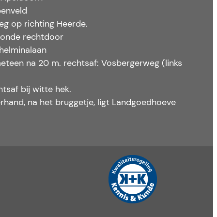
penveld
g op richting Heerde.
otonde rechtdoor
lhelminalaan
, meteen na 20 m. rechtsaf: Vosbergerweg (links
saf bij witte hek.
hand, na het bruggetje, ligt Landgoedhoeve