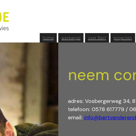
home
werkwijze
over Bert
projecten
neem con
adres: Vosbergerweg 34, 8
telefoon: 0578 617779 / 0
email:
info@bertvanderend