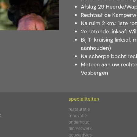
Afslag 29 Heerde/Wa
Rechtsaf de Kamperwe
Na ruim 2 km.: 1ste r
2e rotonde linksaf: Wi
Bij T-kruising linksaf
aanhouden)
Na scherpe bocht recht
Meteen aan uw rechter
Vosbergen
specialiteiten
restauratie
4,
renovatie
onderhoud
timmerwerk
bouwadvies