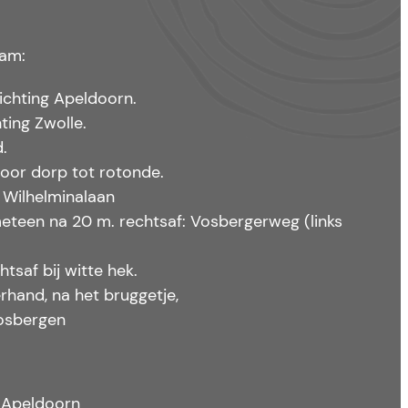
dam:
ichting Apeldoorn.
ting Zwolle.
.
door dorp tot rotonde.
, Wilhelminalaan
, meteen na 20 m. rechtsaf: Vosbergerweg (links
tsaf bij witte hek.
hand, na het bruggetje,
osbergen
 Apeldoorn