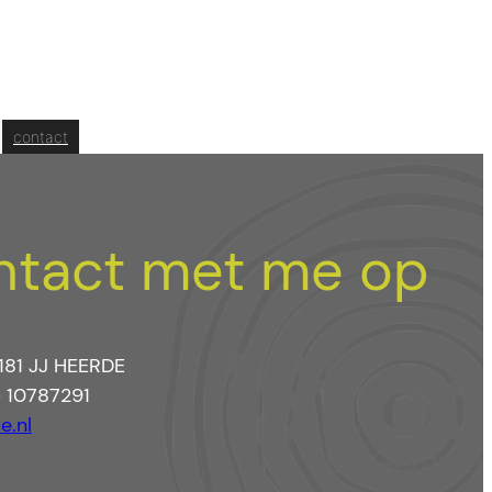
contact
tact met me op
181 JJ HEERDE
6 10787291
e.nl