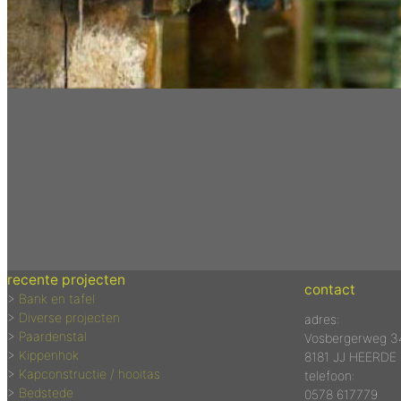
recente projecten
contact
>
Bank en tafel
>
Diverse projecten
adres:
>
Paardenstal
Vosbergerweg 3
>
Kippenhok
8181 JJ HEERDE
>
Kapconstructie / hooitas
telefoon:
>
Bedstede
0578 617779